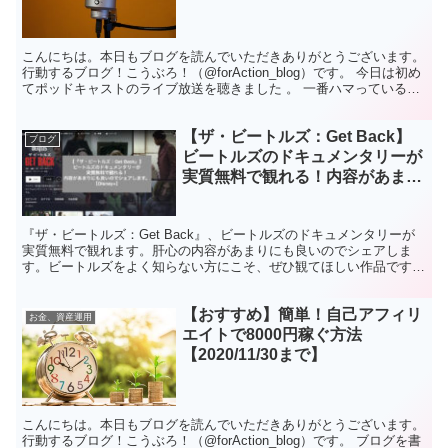
こんにちは。本日もブログを読んでいただきありがとうございます。
行動するブログ！こうぶろ！（@forAction_blog）です。 今日は初め
てポッドキャストのライブ放送を聴きました 。 一番ハマっているポ
ッドキャスト、Rebuildです。...
【ザ・ビートルズ：Get Back】
ブログ
ビートルズのドキュメンタリーが
実質無料で観れる！内容があまり
にも良いのでシェア！
【Disney+】
『ザ・ビートルズ：Get Back』、ビートルズのドキュメンタリーが
実質無料で観れます。肝心の内容があまりにも良いのでシェアしま
す。ビートルズをよく知らない方にこそ、ぜひ観てほしい作品です。
Disney+、ビートルズ、ドキュメンタリー、無料、実質無料、シェ
ア、アクセストレード、自己アフィリエイト
【おすすめ】簡単！自己アフィリ
お金、資産運用
エイトで8000円稼ぐ方法
【2020/11/30まで】
こんにちは。本日もブログを読んでいただきありがとうございます。
行動するブログ！こうぶろ！（@forAction_blog）です。 ブログを書