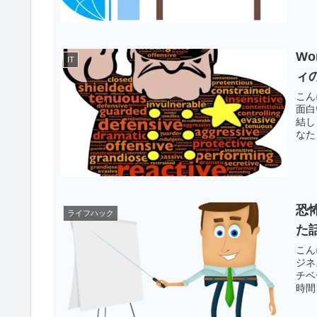
W
IT
ィ
こん
面白
結し
なた
恐
ライフハック
た
こん
ジネ
チベ
時間