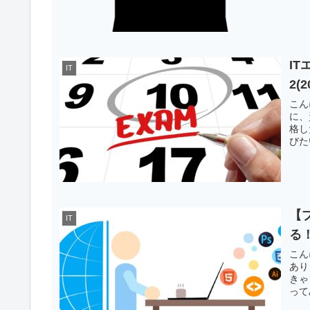
I
IT
2(
こん
に、
格し
びた
【
IT
る
こん
あり
きゃ
って