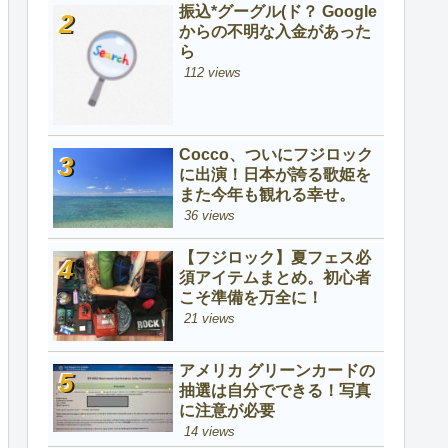
振込*グーグル(ド？ Google
からの不明な入金があった
ら
112 views
Cocco、ついにフジロック
に出演！日本が誇る歌姫を
また今年も観れる幸せ。
36 views
【フジロック】夏フェス必
須アイテムまとめ。初心者
こそ準備を万全に！
21 views
アメリカ グリーンカードの
抽選は自分でできる！写真
に注意が必要
14 views