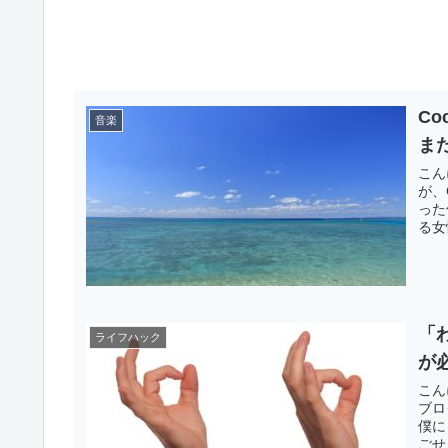
C
音楽
ま
こん
が、
った
る女
「
ライフハック
が
こん
ブロ
僕に
ごせ