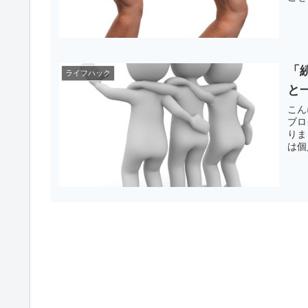
「
ライフハック
と
こん
ブロ
りま
は個