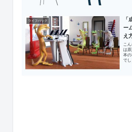
「
ライフハック
ー
え
こん
は原
本の
でし