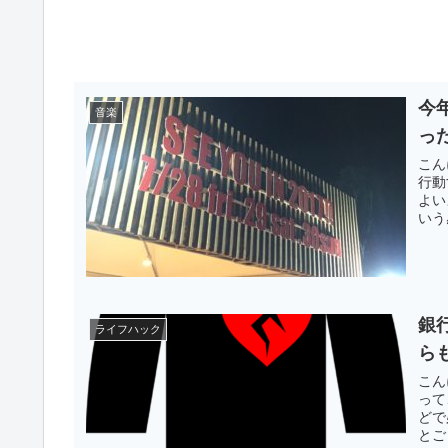
今
音楽
っ
こん
行動
よい
いう
銀
ライフハック
ら
こん
って
どで
とご