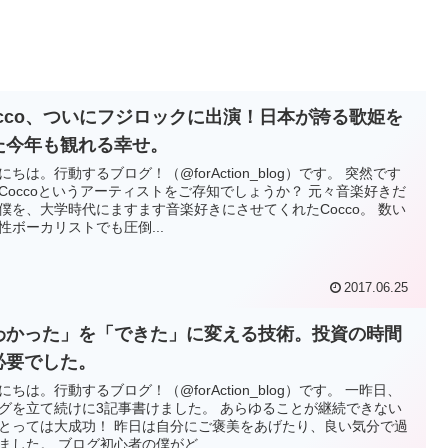
occo、ついにフジロックに出演！日本が誇る歌姫を
た今年も観れる幸せ。
にちは。行動するブログ！（@forAction_blog）です。 突然です
Coccoというアーティストをご存知でしょうか？ 元々音楽好きだ
僕を、大学時代にますます音楽好きにさせてくれたCocco。 数い
性ボーカリストでも圧倒...
2017.06.25
わかった」を「できた」に変える技術。投資の時間
必要でした。
にちは。行動するブログ！（@forAction_blog）です。 一昨日、
グを立て続けに3記事書けました。 あらゆることが継続できない
とっては大成功！ 昨日は自分にご褒美をあげたり、良い気分で過
ました。 ブログ初心者の僕がど...