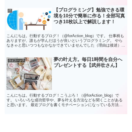
した。 ランニング、家計簿、英語学習、...
【プログラミング】勉強できる環
IT
境を10分で簡単に作る！全部写真
つき10枚以上で解説します！
こんにちは。行動するブログ！（@forAction_blog）です。 仕事柄も
ありますが、誰もが学んだほうが良いというプログラミング。 やら
なきゃと思いつつもなかなかできていませんでした（理由は後述）。
やってみたところ、とても簡単でメリッ...
夢の叶え方。毎日1時間を自分へ
ライフハック
プレゼントする【武井壮さん】
こんにちは。行動するブログ！こうぶろ！（@forAction_blog）で
す。 いろいろな成功哲学や、夢を叶える方法などを聞くことがある
と思います。 最近ブログを書くモチベーションになっている方法を
シェアします。 1日1時間、夢を叶えるため...