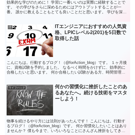
効果的な学びのために！ 学習に一番いいのは実際に経験することで
す。 その学びをさらに深めるためにはアウトプットすることが一
番。 誰かに教えることもとても良いことだと思います。 学びを深め
るために、ここにガリガリ書いていきたいと思います。 よ...
ITエンジニアにおすすめの人気資
IT
格、LPICレベル2(201)を5日数で
取得した話
こんにちは。行動するブログ！（@forAction_blog）です。 １ヶ月後
に、資格試験を予約しました。 なるべく時間をかけずに、効率的に
合格したいと思います。 何か合格したい試験がある方、時間管理術
を学びたい方、ともに効率の良い方法を探...
何かの習慣化に挫折したことのあ
ライフハック
るあなたへ。続ける技術をマスタ
ーしよう！
物事を続けるやり方には法則があったんです！ こんにちは。行動す
るブログ！（@forAction_blog）です。 何か習慣化したいことはあり
ませんか？ 僕も今まで、いろいろなことにさんざん挫折をしてきま