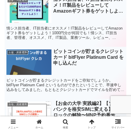
お金、資産運用
メ！IT製品をレビューして
Amazonギフト券をゲットしよ
う！1000円分が何回でも
情シス担当者、IT担当者にオススメ！IT製品をレビューしてAmazon
ギフト券をゲットしよう！1000円分が何回でも！情シス、IT担当
者、管理者、オススメ、IT、IT製品、業務ツール、レビュー、
Amazonギフト券、アフィリエイト、ITトレンド、口コミ、投稿、勤
怠管理、経費精算、web会議、社内チャット
ビットコインが貯まるクレジット
お金、資産運用
カード bitFlyer Platinum Card を
申し込んだ
ビットコインが貯まるクレジットカードをご存知でしょうか。
bitFlyer Platinum Card というものができたということで、早速申し
込みをしてみました。もともとクレジットカードでマイルを貯めてい
ましたが、ビットコインのほうが良いですよね！
【お金の大学 実践編2】【ソフト
お金、資産運用
バンクを格安SIMに変える】SIM
ロックの解除〜MNP予約番号取
得
メニュー
ホーム
検索
トップ
サイドバー