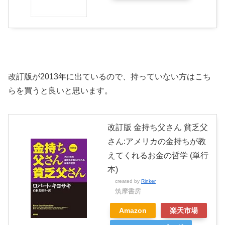
改訂版が2013年に出ているので、持っていない方はこち
らを買うと良いと思います。
改訂版 金持ち父さん 貧乏父
さん:アメリカの金持ちが教
えてくれるお金の哲学 (単行
本)
created by
Rinker
筑摩書房
Amazon
楽天市場