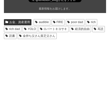
最新情報をお届けします。
お金、資産運用
audible
FIRE
poor dad
rich
rich dad
YOLO
ロバートキヨサキ
経済的自由
耳読
読書
金持ち父さん貧乏父さん