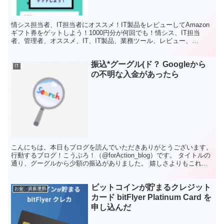
う！1000円分が何回でも
情シス担当者、IT担当者にオススメ！IT製品をレビューしてAmazon
ギフト券をゲットしよう！1000円分が何回でも！情シス、IT担当
者、管理者、オススメ、IT、IT製品、業務ツール、レビュー、
Amazonギフト券、アフィリエイト、ITトレンド、口コミ、投稿、勤
怠管理、経費精算、web会議、社内チャット
振込*グーグル(ド？ Googleから
IT
の不明な入金があったら
こんにちは。本日もブログを読んでいただきありがとうございます。
行動するブログ！こうぶろ！（@forAction_blog）です。 タイトルの
通り、グーグルから少額の振込がありました。 嬉しさよりもこれは
何？ということが最初の印象。 思い当...
ビットコインが貯まるクレジット
お金、資産運用
カード bitFlyer Platinum Card を
申し込んだ