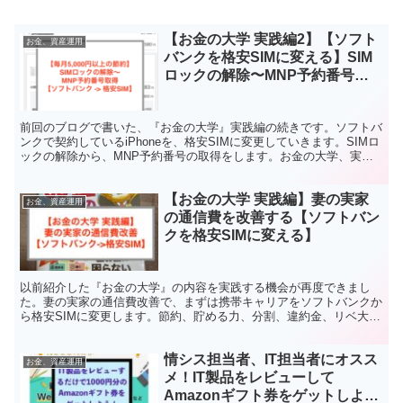
【お金の大学 実践編2】【ソフト
お金、資産運用
バンクを格安SIMに変える】SIM
ロックの解除〜MNP予約番号取
得
前回のブログで書いた、『お金の大学』実践編の続きです。ソフトバ
ンクで契約しているiPhoneを、格安SIMに変更していきます。SIMロ
ックの解除から、MNP予約番号の取得をします。お金の大学、実
践、格安SIM、SIMロック、解除、MNP、リベ大、貯める力、固定
費、通信費、iPhone、SIMフリー、スマホ。
【お金の大学 実践編】妻の実家
お金、資産運用
の通信費を改善する【ソフトバン
クを格安SIMに変える】
以前紹介した『お金の大学』の内容を実践する機会が再度できまし
た。妻の実家の通信費改善で、まずは携帯キャリアをソフトバンクか
ら格安SIMに変更します。節約、貯める力、分割、違約金、リベ大学
長、両学長、固定費、SIMフリー、スマホ、MNP、SIMロック、解
除、楽天モバイル、mineo、リベラルアーツ大学。
情シス担当者、IT担当者にオスス
お金、資産運用
メ！IT製品をレビューして
Amazonギフト券をゲットしよ