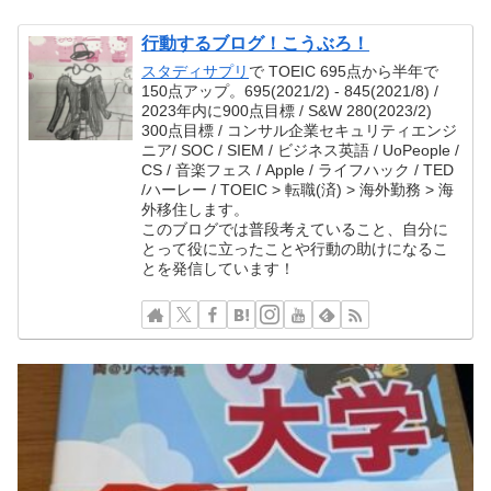
行動するブログ！こうぶろ！
スタディサプリ
で TOEIC 695点から半年で
150点アップ。695(2021/2) - 845(2021/8) /
2023年内に900点目標 / S&W 280(2023/2)
300点目標 / コンサル企業セキュリティエンジ
ニア/ SOC / SIEM / ビジネス英語 / UoPeople /
CS / 音楽フェス / Apple / ライフハック / TED
/ハーレー / TOEIC > 転職(済) > 海外勤務 > 海
外移住します。
このブログでは普段考えていること、自分に
とって役に立ったことや行動の助けになるこ
とを発信しています！