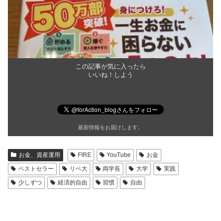
この記事が気に入ったら
いいね！しよう
最新情報をお届けします。
お金、資産運用
FIRE
YouTube
お金
ベストセラー
リベ大
両学長
大学
実践
少しずつ
経済的自由
習慣
自由