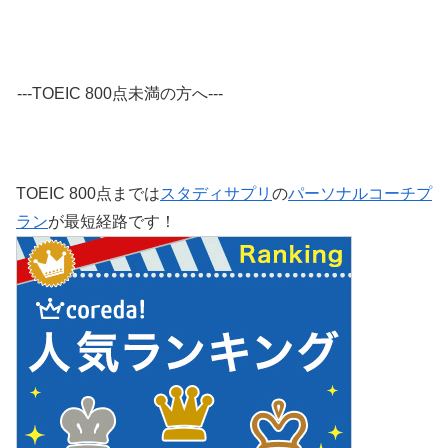
---TOEIC 800点未満の方へ---
TOEIC 800点までは
スタディサプリ
の
パーソナルコーチプ
ラン
が最短経路です！