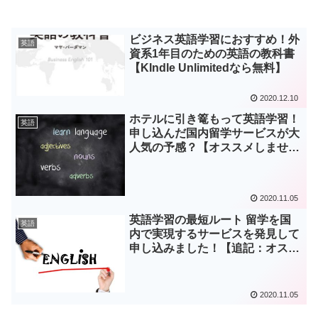
ビジネス英語学習におすすめ！外
英語
資系1年目のための英語の教科書
【KIndle Unlimitedなら無料】
2020.12.10
ホテルに引き篭もって英語学習！
英語
申し込んだ国内留学サービスが大
人気の予感？【オススメしませ
ん】
2020.11.05
英語学習の最短ルート 留学を国
英語
内で実現するサービスを発見して
申し込みました！【追記：オスス
メしません】
2020.11.05